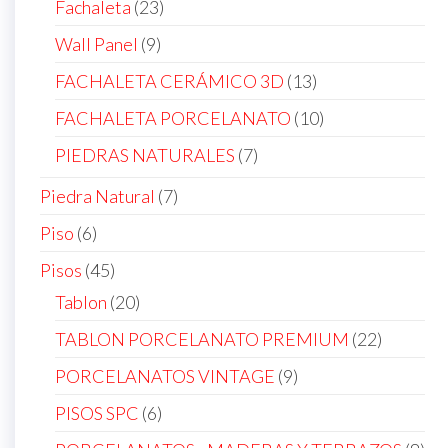
products
23
Fachaleta
23
products
9
Wall Panel
9
products
13
FACHALETA CERÁMICO 3D
13
products
10
FACHALETA PORCELANATO
10
products
7
PIEDRAS NATURALES
7
products
7
Piedra Natural
7
products
6
Piso
6
products
45
Pisos
45
products
20
Tablon
20
products
22
TABLON PORCELANATO PREMIUM
22
products
9
PORCELANATOS VINTAGE
9
products
6
PISOS SPC
6
products