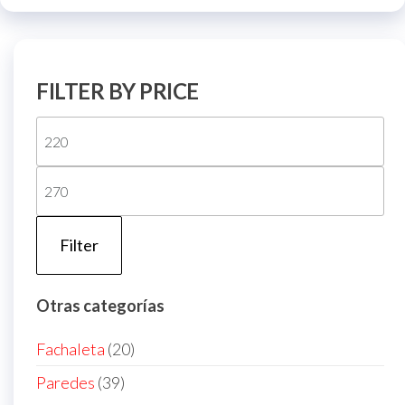
FILTER BY PRICE
Mi
pri
Ma
pri
Filter
Otras categorías
20
Fachaleta
20
products
39
Paredes
39