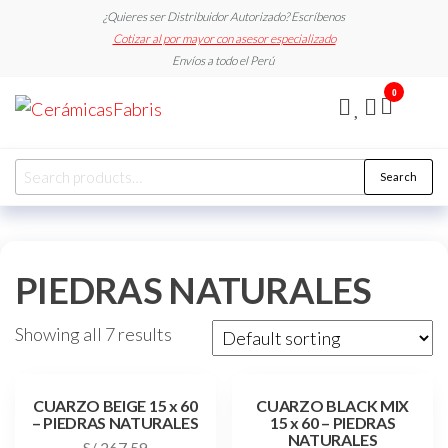
Skip
¿Quieres ser Distribuidor Autorizado? Escríbenos
to
Cotizar al por mayor con asesor especializado
Envíos a todo el Perú
the
0
content
CerámicasFabris
Search
Search
for:
PIEDRAS NATURALES
Showing all 7 results
CUARZO BEIGE 15 x 60
CUARZO BLACK MIX
– PIEDRAS NATURALES
15 x 60 – PIEDRAS
NATURALES
S/
267.59