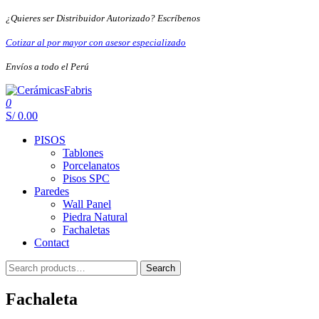
Skip
¿Quieres ser Distribuidor Autorizado? Escríbenos
to
the
Cotizar al por mayor con asesor especializado
content
Envíos a todo el Perú
0
CerámicasFabris
S/ 0.00
PISOS
Tablones
Porcelanatos
Pisos SPC
Paredes
Wall Panel
Piedra Natural
Fachaletas
Contact
Search
Search
for:
Fachaleta