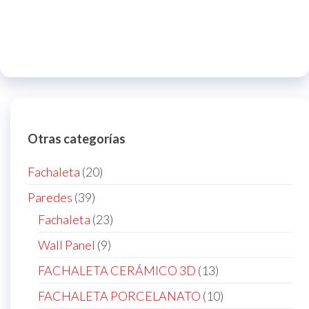
Otras categorías
20
Fachaleta
20
products
39
Paredes
39
products
23
Fachaleta
23
products
9
Wall Panel
9
products
13
FACHALETA CERÁMICO 3D
13
products
10
FACHALETA PORCELANATO
10