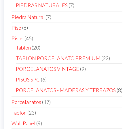
products
7
PIEDRAS NATURALES
7
products
7
Piedra Natural
7
products
6
Piso
6
products
45
Pisos
45
products
20
Tablon
20
products
22
TABLON PORCELANATO PREMIUM
22
products
9
PORCELANATOS VINTAGE
9
products
6
PISOS SPC
6
products
8
PORCELANATOS - MADERAS Y TERRAZOS
8
pro
17
Porcelanatos
17
products
23
Tablon
23
products
9
Wall Panel
9