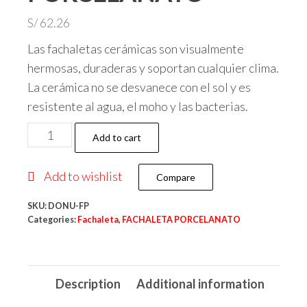
S/
62.26
Las fachaletas cerámicas son visualmente
hermosas, duraderas y soportan cualquier clima.
La cerámica no se desvanece con el sol y es
resistente al agua, el moho y las bacterias.
DONUSA
Add to cart
30
x
Add to wishlist
Compare
60
-
SKU:
DONU-FP
Categories:
Fachaleta
,
FACHALETA PORCELANATO
FACHALETA
PORCELANATO
quantity
Description
Additional information