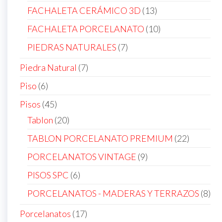
products
13
FACHALETA CERÁMICO 3D
13
products
10
FACHALETA PORCELANATO
10
products
7
PIEDRAS NATURALES
7
products
7
Piedra Natural
7
products
6
Piso
6
products
45
Pisos
45
products
20
Tablon
20
products
22
TABLON PORCELANATO PREMIUM
22
products
9
PORCELANATOS VINTAGE
9
products
6
PISOS SPC
6
products
8
PORCELANATOS - MADERAS Y TERRAZOS
8
pro
17
Porcelanatos
17