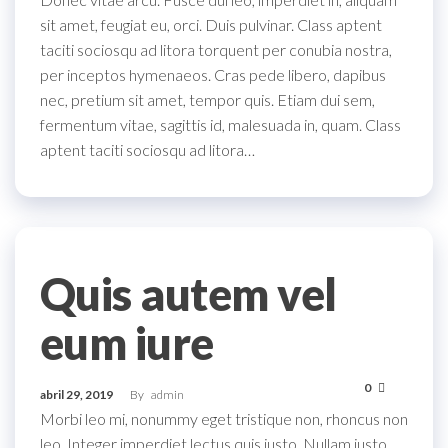
sit amet, feugiat eu, orci. Duis pulvinar. Class aptent
taciti sociosqu ad litora torquent per conubia nostra,
per inceptos hymenaeos. Cras pede libero, dapibus
nec, pretium sit amet, tempor quis. Etiam dui sem,
fermentum vitae, sagittis id, malesuada in, quam. Class
aptent taciti sociosqu ad litora…
Quis autem vel
eum iure
0
abril 29, 2019
By
admin
Morbi leo mi, nonummy eget tristique non, rhoncus non
leo. Integer imperdiet lectus quis justo. Nullam justo