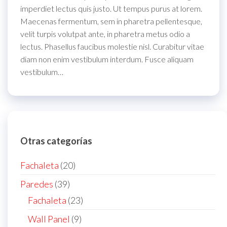
imperdiet lectus quis justo. Ut tempus purus at lorem.
Maecenas fermentum, sem in pharetra pellentesque,
velit turpis volutpat ante, in pharetra metus odio a
lectus. Phasellus faucibus molestie nisl. Curabitur vitae
diam non enim vestibulum interdum. Fusce aliquam
vestibulum…
Otras categorías
20
Fachaleta
20
products
39
Paredes
39
products
23
Fachaleta
23
products
9
Wall Panel
9