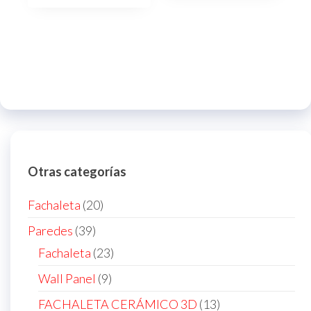
Otras categorías
20
Fachaleta
20
products
39
Paredes
39
products
23
Fachaleta
23
products
9
Wall Panel
9
products
13
FACHALETA CERÁMICO 3D
13