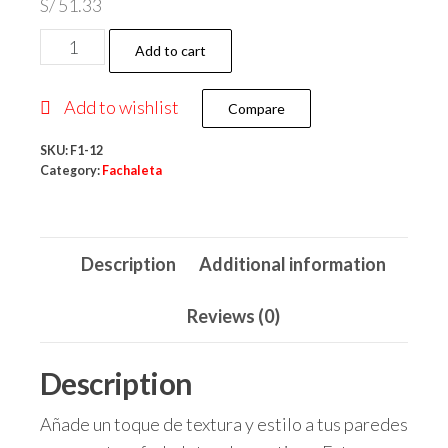
S/
51.33
FACHALETA
Add to cart
3D
MOD
Add to wishlist
Compare
ARMY
HUMO
SKU:
F1-12
Category:
Fachaleta
MED
30X60
quantity
Description
Additional information
Reviews (0)
Description
Añade un toque de textura y estilo a tus paredes