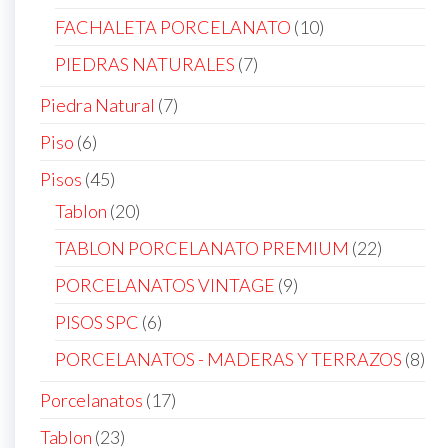
products
10
FACHALETA PORCELANATO
10
products
7
PIEDRAS NATURALES
7
products
7
Piedra Natural
7
products
6
Piso
6
products
45
Pisos
45
products
20
Tablon
20
products
22
TABLON PORCELANATO PREMIUM
22
products
9
PORCELANATOS VINTAGE
9
products
6
PISOS SPC
6
products
8
PORCELANATOS - MADERAS Y TERRAZOS
8
pro
17
Porcelanatos
17
products
23
Tablon
23