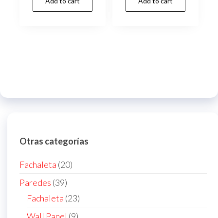
Add to cart
Add to cart
Otras categorías
20
Fachaleta
20
products
39
Paredes
39
products
23
Fachaleta
23
products
9
Wall Panel
9