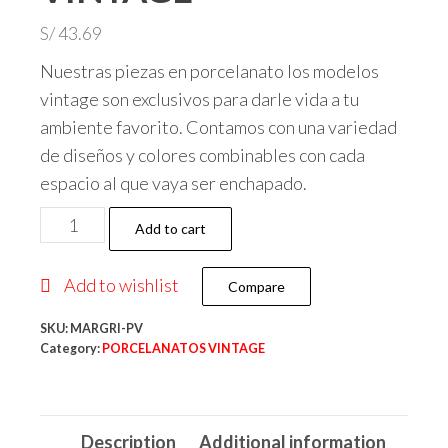
S/
43.69
Nuestras piezas en porcelanato los modelos
vintage son exclusivos para darle vida a tu
ambiente favorito. Contamos con una variedad
de diseños y colores combinables con cada
espacio al que vaya ser enchapado.
MARSELLA
Add to cart
GRIS
60
Add to wishlist
Compare
x
60
SKU:
MARGRI-PV
Category:
PORCELANATOS VINTAGE
-
PORCELANATO
VINTAGE
Description
Additional information
quantity