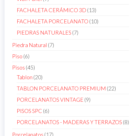
products
13
FACHALETA CERÁMICO 3D
13
products
10
FACHALETA PORCELANATO
10
products
7
PIEDRAS NATURALES
7
products
7
Piedra Natural
7
products
6
Piso
6
products
45
Pisos
45
products
20
Tablon
20
products
22
TABLON PORCELANATO PREMIUM
22
products
9
PORCELANATOS VINTAGE
9
products
6
PISOS SPC
6
products
8
PORCELANATOS - MADERAS Y TERRAZOS
8
pro
17
Porcelanatos
17