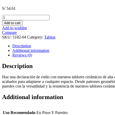
S/
54.61
TABLON
PREMIUN
Add to cart
MOD
Add to wishlist
MONTREAL
Compare
MED
SKU:
5182-04
Category:
Tablon
20X100
quantity
Description
Additional information
Reviews (0)
Description
Haz una declaración de estilo con nuestros tablores cerámicos de alta 
acabados para adaptarse a cualquier espacio. Desde patrones geométri
paredes con la versatilidad y la resistencia de nuestros tablores cerám
Additional information
Uso Recomendado
En Pisos Y Paredes