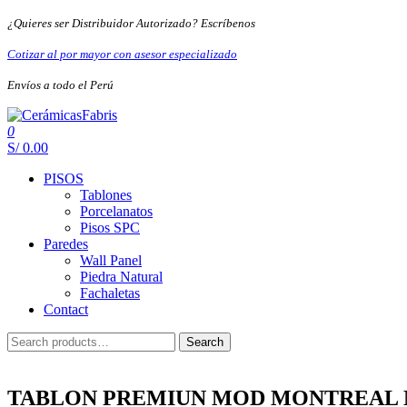
Skip
¿Quieres ser Distribuidor Autorizado? Escríbenos
to
the
Cotizar al por mayor con asesor especializado
content
Envíos a todo el Perú
0
CerámicasFabris
S/ 0.00
PISOS
Tablones
Porcelanatos
Pisos SPC
Paredes
Wall Panel
Piedra Natural
Fachaletas
Contact
Search
Search
for:
TABLON PREMIUN MOD MONTREAL M