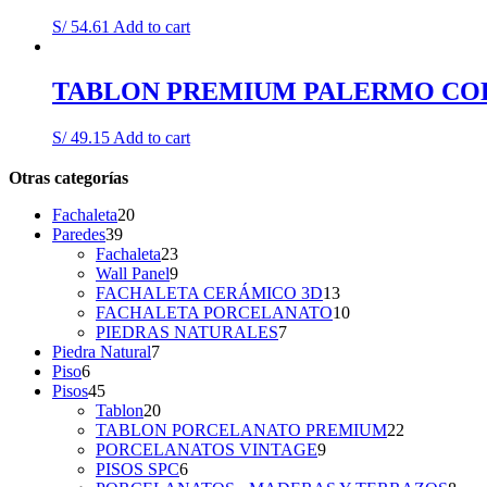
S/
54.61
Add to cart
TABLON PREMIUM PALERMO COD 
S/
49.15
Add to cart
Otras categorías
20
Fachaleta
20
39
products
Paredes
39
products
23
Fachaleta
23
products
9
Wall Panel
9
products
13
FACHALETA CERÁMICO 3D
13
products
10
FACHALETA PORCELANATO
10
7
products
PIEDRAS NATURALES
7
7
products
Piedra Natural
7
6
products
Piso
6
products
45
Pisos
45
products
20
Tablon
20
products
22
TABLON PORCELANATO PREMIUM
22
9
products
PORCELANATOS VINTAGE
9
6
products
PISOS SPC
6