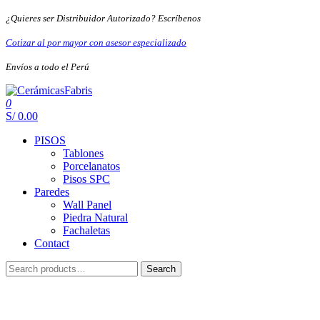
Skip
¿Quieres ser Distribuidor Autorizado? Escríbenos
to
the
Cotizar al por mayor con asesor especializado
content
Envíos a todo el Perú
0
CerámicasFabris
S/ 0.00
PISOS
Tablones
Porcelanatos
Pisos SPC
Paredes
Wall Panel
Piedra Natural
Fachaletas
Contact
Search
Search
for: