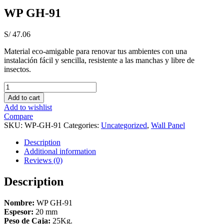
WP GH-91
S/
47.06
Material eco-amigable para renovar tus ambientes con una
instalación fácil y sencilla, resistente a las manchas y libre de
insectos
.
WP
GH-
Add to cart
91
Add to wishlist
quantity
Compare
SKU:
WP-GH-91
Categories:
Uncategorized
,
Wall Panel
Description
Additional information
Reviews (0)
Description
Nombre:
WP GH-91
Espesor:
20 mm
Peso de Caja:
25Kg.