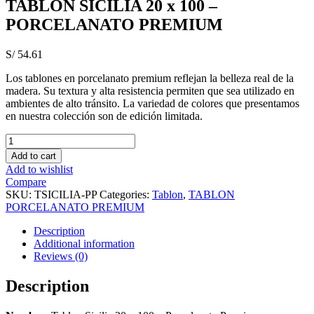
TABLON SICILIA 20 x 100 –
PORCELANATO PREMIUM
S/
54.61
Los tablones en porcelanato premium reflejan la belleza real de la
madera. Su textura y alta resistencia permiten que sea utilizado en
ambientes de alto tránsito. La variedad de colores que presentamos
en nuestra colección son de edición limitada.
TABLON
SICILIA
Add to cart
20
Add to wishlist
x
Compare
100
SKU:
TSICILIA-PP
Categories:
Tablon
,
TABLON
-
PORCELANATO PREMIUM
PORCELANATO
PREMIUM
Description
quantity
Additional information
Reviews (0)
Description