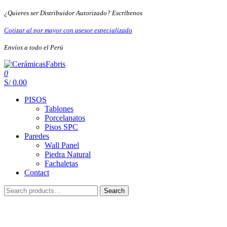
Skip
¿Quieres ser Distribuidor Autorizado? Escríbenos
to
the
Cotizar al por mayor con asesor especializado
content
Envíos a todo el Perú
0
CerámicasFabris
S/ 0.00
PISOS
Tablones
Porcelanatos
Pisos SPC
Paredes
Wall Panel
Piedra Natural
Fachaletas
Contact
Search
Search
for: