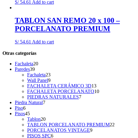
S/
54.61
Add to cart
TABLON SAN REMO 20 x 100 –
PORCELANATO PREMIUM
S/
54.61
Add to cart
Otras categorías
20
Fachaleta
20
39
products
Paredes
39
products
23
Fachaleta
23
products
9
Wall Panel
9
products
13
FACHALETA CERÁMICO 3D
13
products
10
FACHALETA PORCELANATO
10
7
products
PIEDRAS NATURALES
7
7
products
Piedra Natural
7
6
products
Piso
6
products
45
Pisos
45
products
20
Tablon
20
products
22
TABLON PORCELANATO PREMIUM
22
9
products
PORCELANATOS VINTAGE
9
6
products
PISOS SPC
6