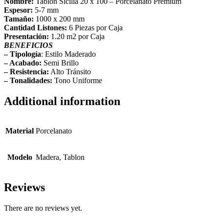
Nombre:
Tablon Sicilia 20 x 100 – Porcelanato Premium
Espesor:
5-7 mm
Tamaño:
1000 x 200 mm
Cantidad Listones:
6 Piezas por Caja
Presentación:
1.20 m2 por Caja
BENEFICIOS
– Tipología
: Estilo Maderado
– Acabado:
Semi Brillo
– Resistencia:
Alto Tránsito
– Tonalidades:
Tono Uniforme
Additional information
Material
Porcelanato
Modelo
Madera, Tablon
Reviews
There are no reviews yet.